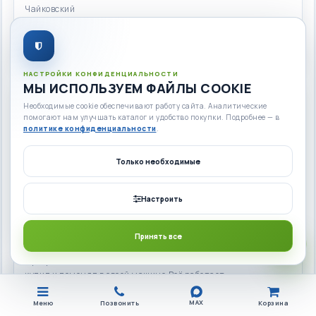
Чайковский
Алексей
2020-07-19 13:40:46
Перейти к товару
НАСТРОЙКИ КОНФИДЕНЦИАЛЬНОСТИ
МЫ ИСПОЛЬЗУЕМ ФАЙЛЫ COOKIE
Необходимые cookie обеспечивают работу сайта. Аналитические
помогают нам улучшать каталог и удобство покупки. Подробнее — в
политике конфиденциальности
.
Только необходимые
Настроить
РЕДУКТОР KME SILVER 8
Принять все
Прекрасный магазин по адекватным ценам,много чего
купил и поменял в своей машине.Всё работает
замечательно.
MAX
Меню
Позвонить
Корзина