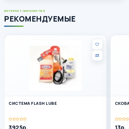
ИНТЕРНЕТ-МАГАЗИН ГБО
РЕКОМЕНДУЕМЫЕ
СИСТЕМА FLASH LUBE
СКОБА
3925р.
13р.