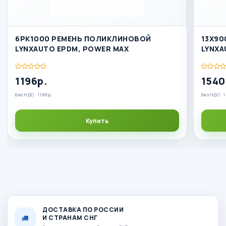
6PK1000 РЕМЕНЬ ПОЛИКЛИНОВОЙ
13X90
LYNXAUTO EPDM, POWER MAX
LYNX
1196р.
1540
Без НДС: 1196р.
Без НДС: 
Купить
ДОСТАВКА ПО РОССИИ
И СТРАНАМ СНГ