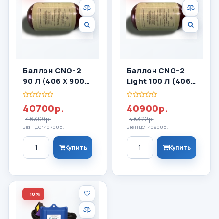
Баллон CNG-2
Баллон CNG-2
90 Л (406 Х 900
Light 100 Л (406
Мм) Пластик
Х 982 Мм)
40700р.
40900р.
46309р.
48322р.
Без НДС: 40700р.
Без НДС: 40900р.
Количество
Количество
Купить
Купить
−10%