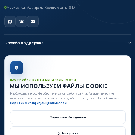
Москва, ул. Адмирала Корнилова, д. 65А
Служба поддержки
О компании
Личный кабинет
НАСТРОЙКИ КОНФИДЕНЦИАЛЬНОСТИ
МЫ ИСПОЛЬЗУЕМ ФАЙЛЫ COOKIE
Необходимые cookie обеспечивают работу сайта. Аналитические
Есть вопросы по оборудованию?
помогают нам улучшать каталог и удобство покупки. Подробнее — в
+7 (980) 335-88-88
политике конфиденциальности
.
+7 (495) 664-54-80
Ежедневно с 09:00 до 19:00
Только необходимые
Заказать звонок
Настроить