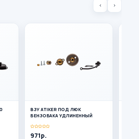
0
ВЗУ ATIKER ПОД ЛЮК
ВЗУ 
БЕНЗОБАКА УДЛИНЕННЫЙ
БЕНЗ
MVAT
971р.
1149