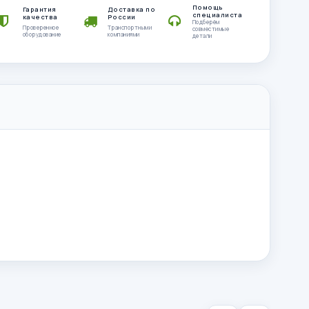
Помощь
Гарантия
Доставка по
специалиста
качества
России
Подберём
Проверенное
Транспортными
совместимые
оборудование
компаниями
детали