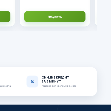
Купить
ON-LINE КРЕДИТ
ЗА 5 МИНУТ
цы и опта
Решение для крупных покупок