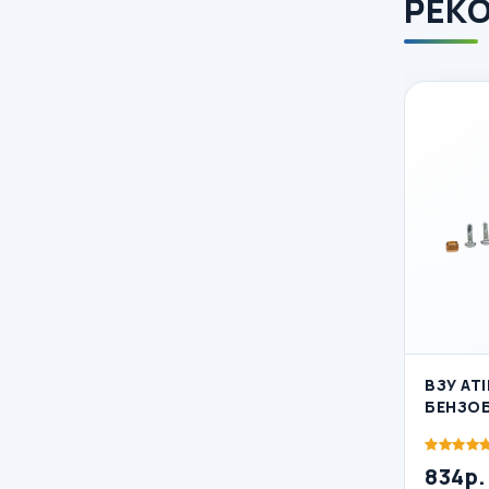
РЕК
ВЗУ AT
БЕНЗО
834р.