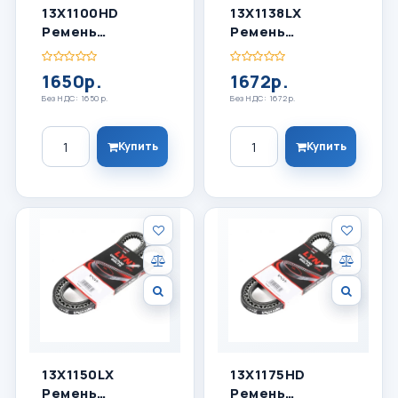
13X1100HD
13X1138LX
Ремень
Ремень
Клиновый
Клиновый
LYNXauto
LYNXauto
1650р.
1672р.
Без НДС: 1650р.
Без НДС: 1672р.
Количество
Количество
Купить
Купить
13X1150LX
13X1175HD
Ремень
Ремень