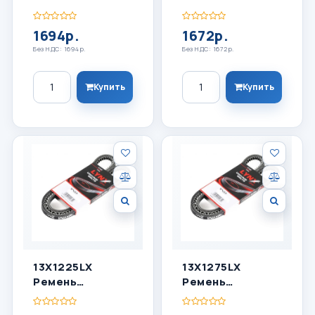
Клиновый
Клиновый
LYNXauto
LYNXauto
1694р.
1672р.
Без НДС: 1694р.
Без НДС: 1672р.
Количество
Количество
Купить
Купить
13X1225LX
13X1275LX
Ремень
Ремень
Клиновый
Клиновый
LYNXauto
LYNXauto