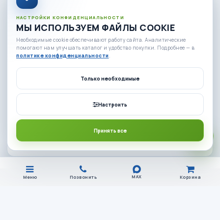
И СТРАНАМ СНГ
Отправляем заказы по России и СНГ
НАСТРОЙКИ КОНФИДЕНЦИАЛЬНОСТИ
МЫ ИСПОЛЬЗУЕМ ФАЙЛЫ COOKIE
ГАРАНТИЯ И ВОЗВРАТ
Необходимые cookie обеспечивают работу сайта. Аналитические
ТОВАРА
помогают нам улучшать каталог и удобство покупки. Подробнее — в
политике конфиденциальности
.
Проверенное оборудование и поддержка
Только необходимые
УДОБНЫЕ СПОСОБЫ
ОПЛАТЫ
Удобные варианты для розницы и опта
Настроить
ON-LINE КРЕДИТ
Принять все
ЗА 5 МИНУТ
Решение для крупных покупок
MAX
Меню
Позвонить
Корзина
ЛОГАЗ
-АВТО
Интернет-магазин газобаллонного оборудования, комплектующих