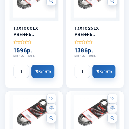
13X1000LX
13X1025LX
Ремень
Ремень
Клиновый
Клиновый
LYNXauto
LYNXauto
1596р.
1386р.
Без НДС: 1596р.
Без НДС: 1386р.
Количество
Количество
Купить
Купить