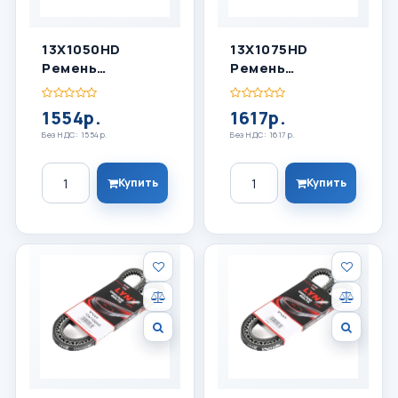
13X1050HD
13X1075HD
Ремень
Ремень
Клиновый
Клиновый
LYNXauto
LYNXauto
1554р.
1617р.
Без НДС: 1554р.
Без НДС: 1617р.
Количество
Количество
Купить
Купить