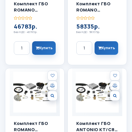
Комплект ГБО
Комплект ГБО
ROMANO
ROMANO
ANTONIO DIRECT
ANTONIO DIRECT
INJECTION 4
INJECTION 6
46783р.
58335р.
Цилиндра
Цилиндров
Без НДС: 46783р.
Без НДС: 58335р.
Количество
Количество
Купить
Купить
Комплект ГБО
Комплект ГБО
ROMANO
ANTONIO KT/C8-