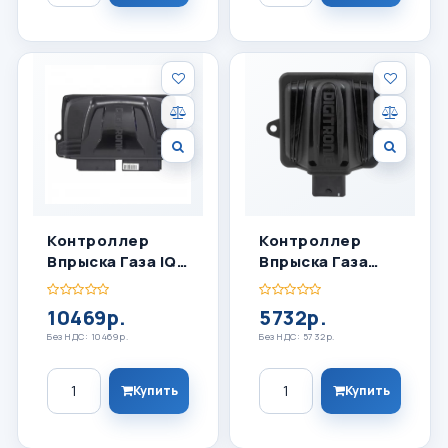
Контроллер
Контроллер
Впрыска Газа IQ
Впрыска Газа
8 Цил
Maxi-II
10469р.
5732р.
Без НДС: 10469р.
Без НДС: 5732р.
Количество
Количество
Купить
Купить