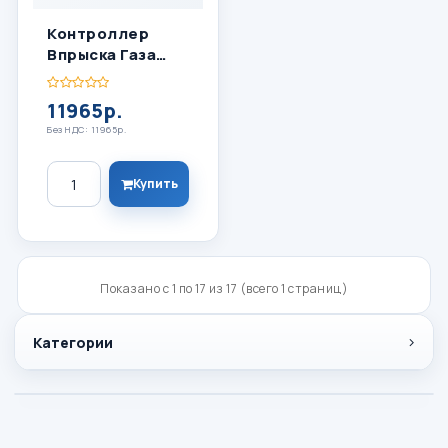
Контроллер
Впрыска Газа
OMVL SAVER SKY
8 Цил
11965р.
Без НДС: 11965р.
Количество
Купить
Показано с 1 по 17 из 17 (всего 1 страниц)
Категории