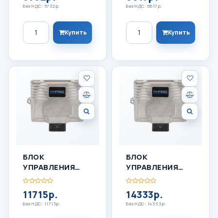
Без НДС: 5732р.
Без НДС: 6617р.
Количество
Количество
Купить
Купить
БЛОК
БЛОК
УПРАВЛЕНИЯ
УПРАВЛЕНИЯ
ГБО LOVATO C-
ГБО LOVATO C-
OBDII 6
OBDII 8
11715р.
14333р.
Без НДС: 11715р.
Без НДС: 14333р.