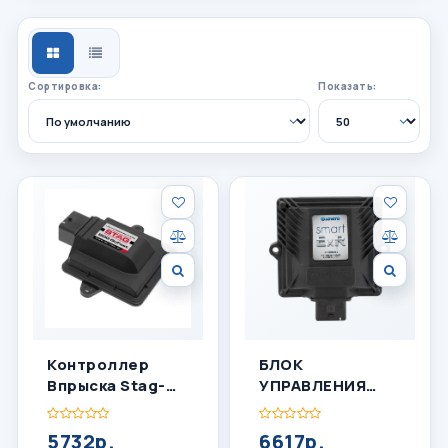
СЕТКА
СПИСОК
Сортировка:
Показать:
Контроллер
БЛОК
Впрыска Stag-
УПРАВЛЕНИЯ
200 Go Fast 4
ГБО LOVATO
Цилиндра
SMART EXR
5732р.
6617р.