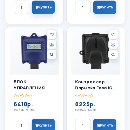
Количество
Количество
Купить
Купить
БЛОК
Контроллер
УПРАВЛЕНИЯ
Впрыска Газа IQ
ГБО LOVATO E-
4 Цил
GO
6418р.
8225р.
Без НДС: 6418р.
Без НДС: 8225р.
Количество
Количество
Купить
Купить