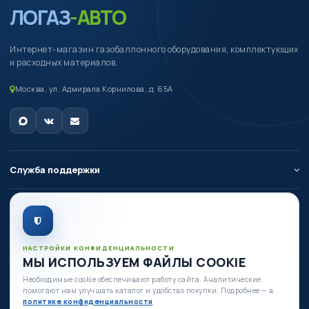
ЛОГАЗ
-АВТО
Интернет-магазин газобаллонного оборудования, комплектующих
и расходных материалов.
Москва, ул. Адмирала Корнилова, д. 65А
Служба поддержки
О компании
Личный кабинет
НАСТРОЙКИ КОНФИДЕНЦИАЛЬНОСТИ
МЫ ИСПОЛЬЗУЕМ ФАЙЛЫ COOKIE
Необходимые cookie обеспечивают работу сайта. Аналитические
Есть вопросы по оборудованию?
помогают нам улучшать каталог и удобство покупки. Подробнее — в
+7 (980) 335-88-88
политике конфиденциальности
.