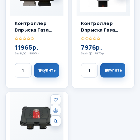
Контроллер
Контроллер
Впрыска Газа
Впрыска Газа
OMVL SAVER OBD
OMVL SAVER SKY
6 Цил
32 4 Цил
11965р.
7976р.
Без НДС: 11965р.
Без НДС: 7976р.
Количество
Количество
Купить
Купить