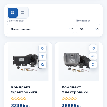
СЕТКА
СПИСОК
Сортировка:
Показать:
Комплект
Комплект
Электроники
Электроники
LPGTECH SYMBIO
LPGTECH SYMBIO
4 Цил
6 Цил
33384р.
36886р.