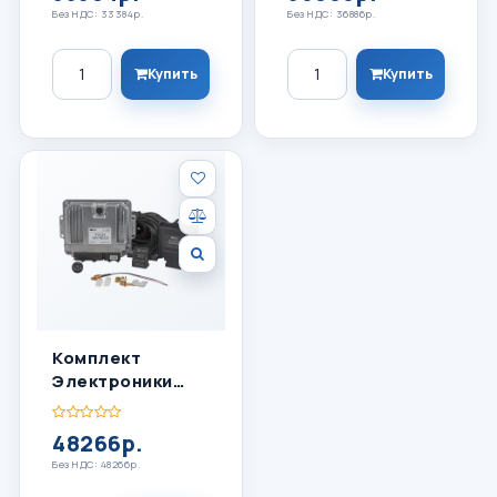
Без НДС: 33384р.
Без НДС: 36886р.
Количество
Количество
Купить
Купить
Комплект
Электроники
LPGTECH SYMBIO
8 Цил
48266р.
Без НДС: 48266р.