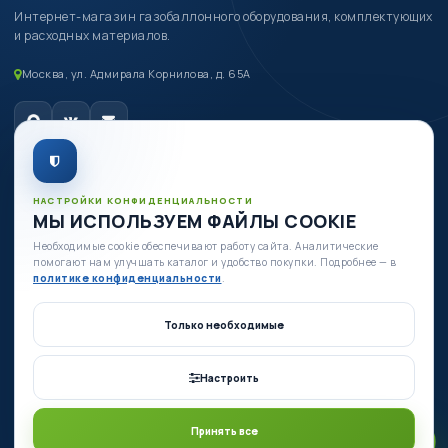
Интернет-магазин газобаллонного оборудования, комплектующих
и расходных материалов.
Москва, ул. Адмирала Корнилова, д. 65А
Служба поддержки
НАСТРОЙКИ КОНФИДЕНЦИАЛЬНОСТИ
МЫ ИСПОЛЬЗУЕМ ФАЙЛЫ COOKIE
О компании
Необходимые cookie обеспечивают работу сайта. Аналитические
помогают нам улучшать каталог и удобство покупки. Подробнее — в
политике конфиденциальности
.
Личный кабинет
Только необходимые
Есть вопросы по оборудованию?
Настроить
+7 (980) 335-88-88
+7 (495) 664-54-80
Принять все
Ежедневно с 09:00 до 19:00