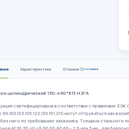
ание
Характеристики
Отзывов (1)
1 отзывов
он цилиндрический 130-490*813 НЗГА
укция сертифицирована в соответствии с правилами ЕЭК 
6,90,100,103,105,122,130,151,210 могут отгружаться как в 
и без него по требованию заказчика. Толщина стального 
нов АГ30,35,40,45,50,55,60,65 - 2,5 или 3 мм., для баллонов 