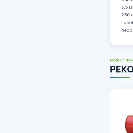
3,5 
250 
газо
перс
МОЖЕТ ПР
РЕК