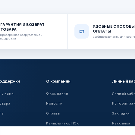
ГАРАНТИЯ И ВОЗВРАТ
УДОБНЫЕ СПОСОБЫ
ТОВАРА
ОПЛАТЫ
Проверенное оборудование и
Удобные варианты для розни
поддержка
поддержки
О компании
Личный ка
 с нами
О компании
Личный каб
овара
Новости
История за
та
Отзывы
Закладки
Калькулятор ПЭК
Рассылка
Установка ГБО