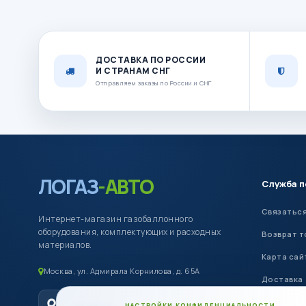
ДОСТАВКА ПО РОССИИ
И СТРАНАМ СНГ
Отправляем заказы по России и СНГ
ЛОГАЗ
-АВТО
Служба 
Связаться
Интернет-магазин газобаллонного
оборудования, комплектующих и расходных
Возврат т
материалов.
Карта сай
Москва, ул. Адмирала Корнилова, д. 65А
Доставка
Оплата
НАСТРОЙКИ КОНФИДЕНЦИАЛЬНОСТИ