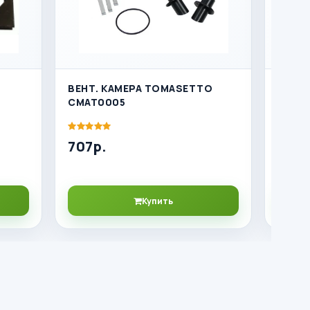
ВЕНТ. КАМЕРА TOMASETTO
МОНТ
CMAT0005
ЦИЛИ
707р.
4239
Купить