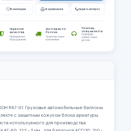
В закладки
В сравнение
Задать вопрос
Помощь
Гарантия
Доставка по
специалиста
качества
России
Подберём
Проверенное
Транспортными
совместимые
оборудование
компаниями
детали
ООН R67-01. Грузовые автомобильные баллоны
комплекте с защитным кожухом блока арматуры,
листа используемого для производства
АГ-60...122 - 3 мм., для баллонов АГГ130..210 -