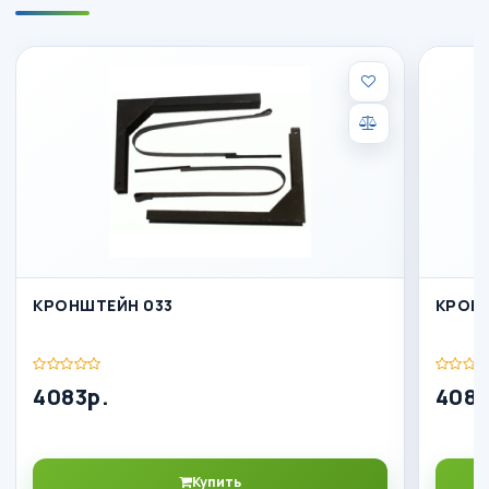
КРОНШТЕЙН 033
КРОН
4083р.
4083
Купить