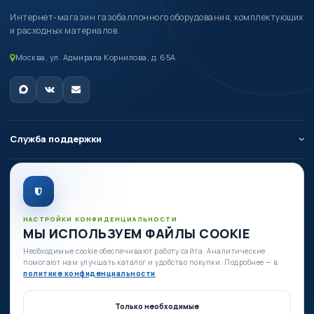
Интернет-магазин газобаллонного оборудования, комплектующих
и расходных материалов.
Москва, ул. Адмирала Корнилова, д. 65А
Служба поддержки
О компании
Личный кабинет
НАСТРОЙКИ КОНФИДЕНЦИАЛЬНОСТИ
МЫ ИСПОЛЬЗУЕМ ФАЙЛЫ COOKIE
Необходимые cookie обеспечивают работу сайта. Аналитические
Есть вопросы по оборудованию?
помогают нам улучшать каталог и удобство покупки. Подробнее — в
+7 (980) 335-88-88
политике конфиденциальности
.
+7 (495) 664-54-80
Только необходимые
Ежедневно с 09:00 до 19:00