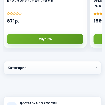
РЕМКОМПЛЕКТ ATIKER ЭЛ
РЕМК
RGAT
871р.
1569
Купить
Категории
ДОСТАВКА ПО РОССИИ