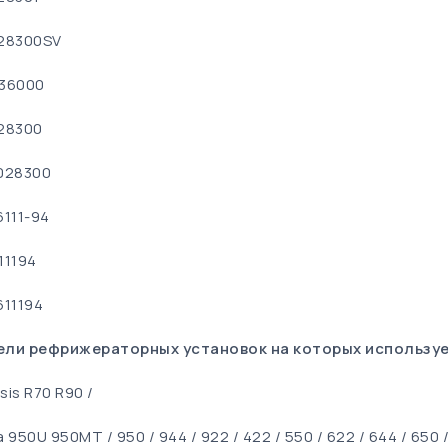
28300SV
36000
28300
028300
6111-94
11194
611194
ли рефрижераторных установок на которых использу
is R70 R90 /
 950U 950MT / 950 / 944 / 922 / 422 / 550 / 622 / 644 / 650 /