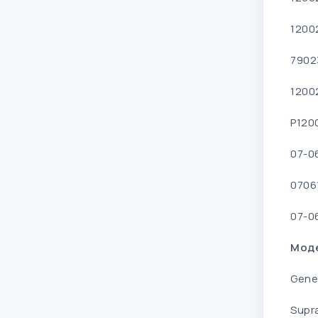
1200
7902
1200
P120
07-0
0706
07-0
Моде
Genes
Supra