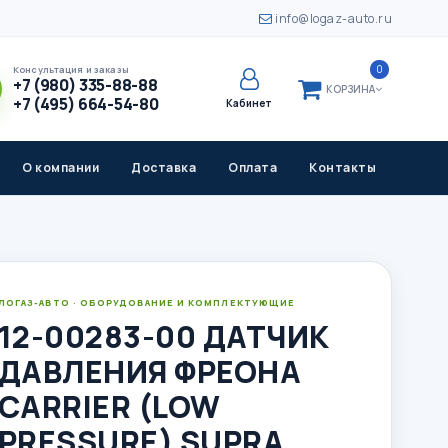
info@logaz-auto.ru
0
Консультация и заказы
+7 (980) 335-88-88
КОРЗИНА
+7 (495) 664-54-80
Кабинет
О компании
Доставка
Оплата
Контакты
ЛОГАЗ-АВТО · ОБОРУДОВАНИЕ И КОМПЛЕКТУЮЩИЕ
12-00283-00 ДАТЧИК
ДАВЛЕНИЯ ФРЕОНА
CARRIER (LOW
PRESSURE) SUPRA