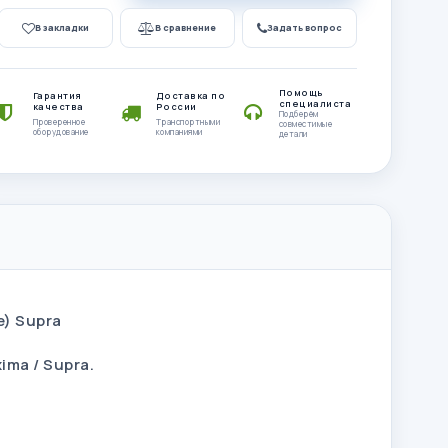
В закладки
В сравнение
Задать вопрос
Помощь
Гарантия
Доставка по
специалиста
качества
России
Подберём
Проверенное
Транспортными
совместимые
оборудование
компаниями
детали
e) Supra
ima / Supra.