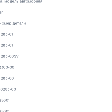
а, модель автомобиля
er
номер детали
0283-01
0283-01
0283-00SV
2360-00
0283-00
00283-00
28301
28301