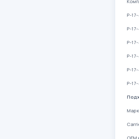
Комп
P-17
P-17
P-17-
P-17-
P-17
P-17
Подх
Марк
Carri
OEM 