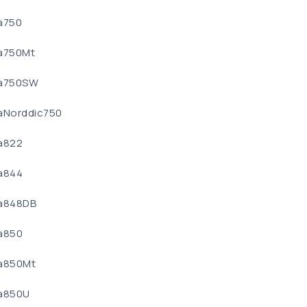
a750
a750Mt
a750SW
aNorddic750
a822
a844
a848DB
a850
a850Mt
a850U