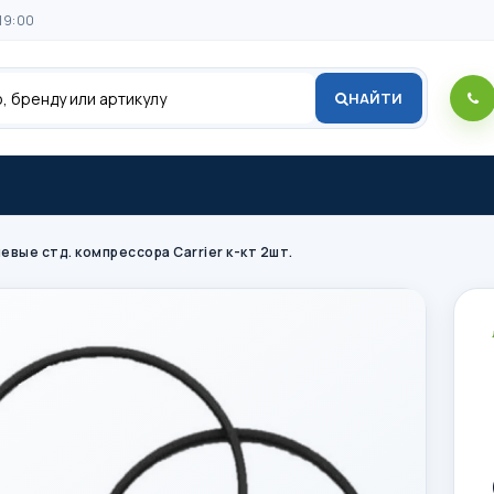
19:00
НАЙТИ
вые стд. компрессора Carrier к-кт 2шт.