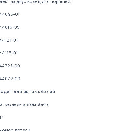
лект из двух колец для поршней:
-44045-01
-44016-05
44121-01
44115-01
-44727-00
-44072-00
одит для автомобилей
а, модель автомобиля
er
номер детали