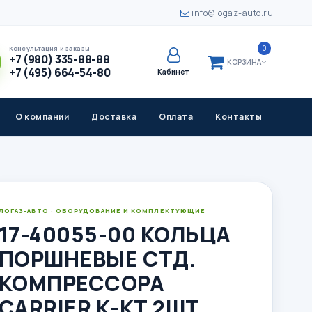
info@logaz-auto.ru
0
Консультация и заказы
+7 (980) 335-88-88
КОРЗИНА
+7 (495) 664-54-80
Кабинет
О компании
Доставка
Оплата
Контакты
ЛОГАЗ-АВТО · ОБОРУДОВАНИЕ И КОМПЛЕКТУЮЩИЕ
17-40055-00 КОЛЬЦА
ПОРШНЕВЫЕ СТД.
КОМПРЕССОРА
CARRIER К-КТ 2ШТ.