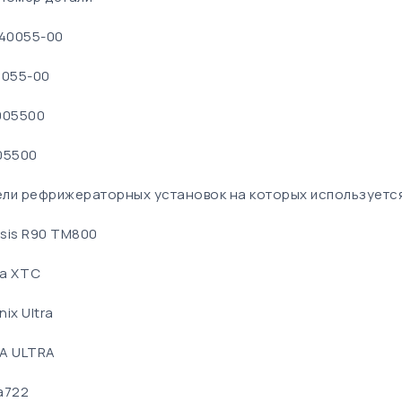
-40055-00
0055-00
005500
05500
ли рефрижераторных установок на которых используетс
sis R90 TM800
ma XTC
ix Ultra
A ULTRA
a722