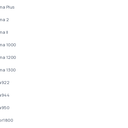
ma Plus
ma 2
a II
ma 1000
ma 1200
ma 1300
a922
a944
a950
or1800