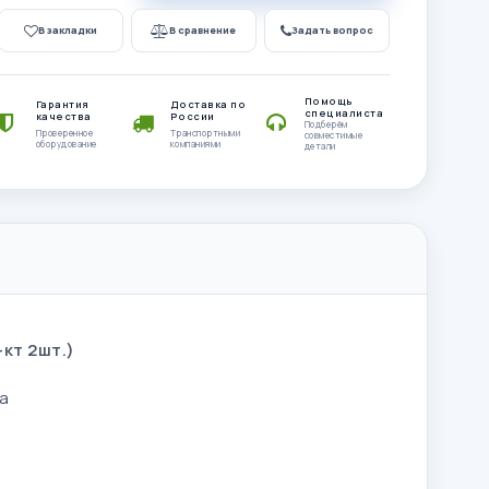
В закладки
В сравнение
Задать вопрос
Помощь
Гарантия
Доставка по
специалиста
качества
России
Подберём
Проверенное
Транспортными
совместимые
оборудование
компаниями
детали
-кт 2шт.)
а