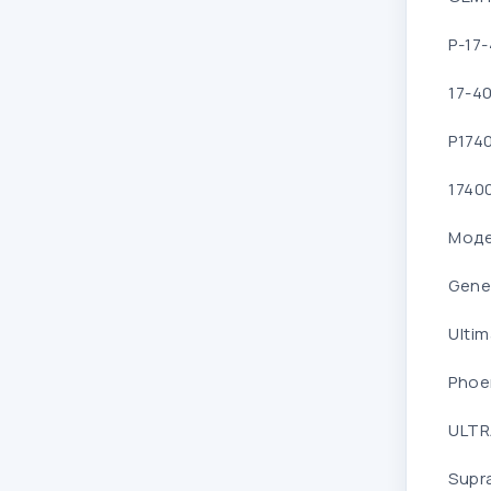
P-17
17-4
P174
1740
Моде
Gene
Ulti
Phoen
ULTR
Supr