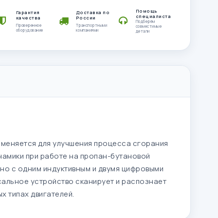
Помощь
Гарантия
Доставка по
специалиста
качества
России
Подберём
Проверенное
Транспортными
совместимые
оборудование
компаниями
детали
именяется для улучшения процесса сгорания
намики при работе на пропан-бутановой
нно с одним индуктивным и двумя цифровыми
сальное устройство сканирует и распознает
х типах двигателей.