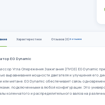
ание
Характеристики
Отзывов (0)
0 отзывов
атор EG Dynamic
ессор Угла Опережения Зажигания (ПУОЗ) EG Dynamic пр
лью выравнивания мощности двигателя и улучшения его ди
и или метане. EG Dynamic обеспечивает связь одновреме
иками, подключенными в любой конфигурации. Это универ
алы коленчатого и распределительного валов на различны