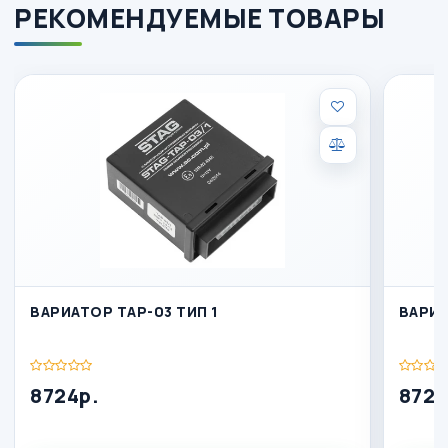
РЕКОМЕНДУЕМЫЕ ТОВАРЫ
ВАРИАТОР TAP-03 ТИП 1
ВАРИА
8724р.
8724