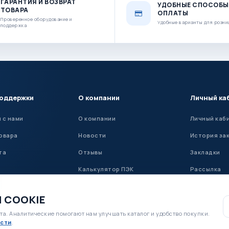
ГАРАНТИЯ И ВОЗВРАТ
УДОБНЫЕ СПОСОБЫ
ТОВАРА
ОПЛАТЫ
Проверенное оборудование и
Удобные варианты для розни
поддержка
поддержки
О компании
Личный ка
 с нами
О компании
Личный каб
овара
Новости
История за
та
Отзывы
Закладки
Калькулятор ПЭК
Рассылка
Установка ГБО
 COOKIE
та. Аналитические помогают нам улучшать каталог и удобство покупки.
сти
.