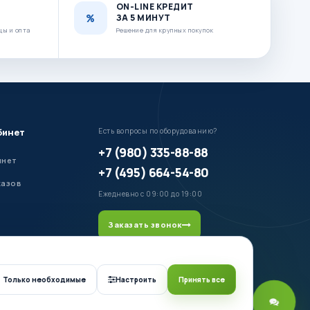
ON-LINE КРЕДИТ
ЗА 5 МИНУТ
цы и опта
Решение для крупных покупок
бинет
Есть вопросы по оборудованию?
+7 (980) 335-88-88
инет
+7 (495) 664-54-80
казов
Ежедневно с 09:00 до 19:00
Заказать звонок
Только необходимые
Настроить
Принять все