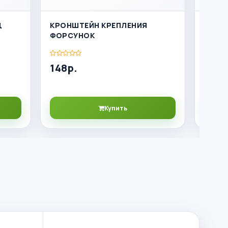
Ц
КРОНШТЕЙН КРЕПЛЕНИЯ
ФОРСУ
ФОРСУНОК
ЦИЛ
148р.
3788
Купить