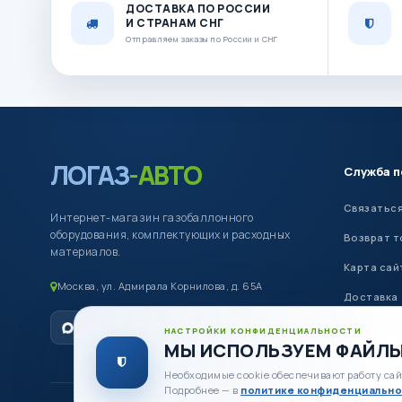
ДОСТАВКА ПО РОССИИ
И СТРАНАМ СНГ
Отправляем заказы по России и СНГ
ЛОГАЗ
-АВТО
Служба 
Связаться
Интернет-магазин газобаллонного
оборудования, комплектующих и расходных
Возврат т
материалов.
Карта сай
Москва, ул. Адмирала Корнилова, д. 65А
Доставка
Оплата
НАСТРОЙКИ КОНФИДЕНЦИАЛЬНОСТИ
МЫ ИСПОЛЬЗУЕМ ФАЙЛЫ
Необходимые cookie обеспечивают работу сай
Подробнее — в
политике конфиденциально