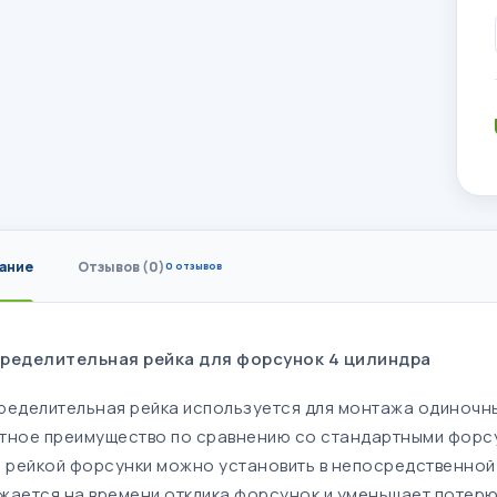
ание
Отзывов (0)
0 отзывов
ределительная рейка для форсунок 4 цилиндра
ределительная рейка используется для монтажа одиночны
тное преимущество по сравнению со стандартными форсун
. рейкой форсунки можно установить в непосредственной 
жается на времени отклика форсунок и уменьшает потер