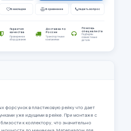
В закладки
В сравнение
Задать вопрос
Помощь
Гарантия
Доставка по
специалиста
качества
России
Подберём
Проверенное
Транспортными
совместимые
оборудование
компаниями
детали
х форсунок в пластиковую рейку что дает
ками уже идущими в рейке. При монтаже с
близости к коллектору, что значительно
ю мощности до минимума. Материалом для