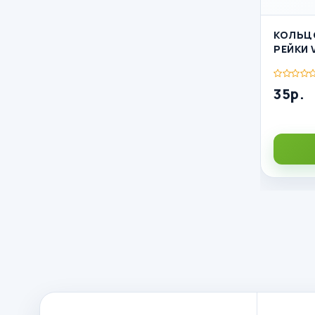
КОЛЬЦО
РЕЙКИ V
35р.