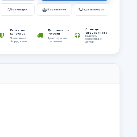
В закладки
В сравнение
Задать вопрос
Помощь
Гарантия
Доставка по
специалиста
качества
России
Подберём
Проверенное
Транспортными
совместимые
оборудование
компаниями
детали