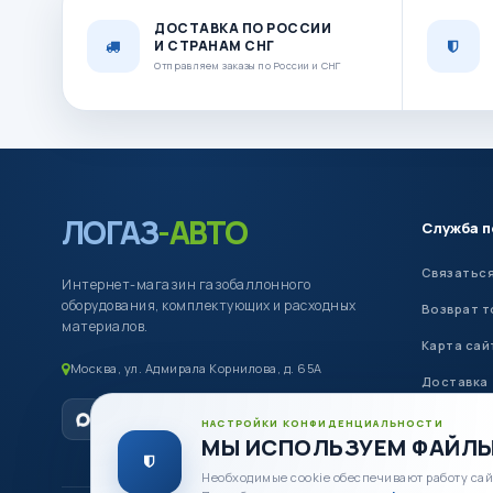
ДОСТАВКА ПО РОССИИ
И СТРАНАМ СНГ
Отправляем заказы по России и СНГ
ЛОГАЗ
-АВТО
Служба 
Связаться
Интернет-магазин газобаллонного
оборудования, комплектующих и расходных
Возврат т
материалов.
Карта сай
Москва, ул. Адмирала Корнилова, д. 65А
Доставка
Оплата
НАСТРОЙКИ КОНФИДЕНЦИАЛЬНОСТИ
МЫ ИСПОЛЬЗУЕМ ФАЙЛЫ
Необходимые cookie обеспечивают работу сай