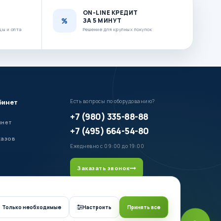
ON-LINE КРЕДИТ
ЗА 5 МИНУТ
цы и опта
Решение для крупных покупок
бинет
Есть вопросы по оборудованию?
+7 (980) 335-88-88
инет
+7 (495) 664-54-80
казов
Ежедневно с 09:00 до 19:00
Заказать звонок
Только необходимые
Настроить
Принять все