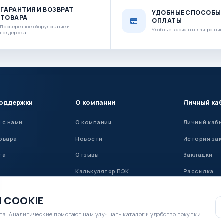
ГАРАНТИЯ И ВОЗВРАТ
УДОБНЫЕ СПОСОБЫ
ТОВАРА
ОПЛАТЫ
Проверенное оборудование и
Удобные варианты для розни
поддержка
поддержки
О компании
Личный ка
 с нами
О компании
Личный каб
овара
Новости
История за
та
Отзывы
Закладки
Калькулятор ПЭК
Рассылка
Установка ГБО
 COOKIE
та. Аналитические помогают нам улучшать каталог и удобство покупки.