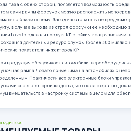
ода газа с обеих сторон, появляется возможность соеди
этом сами рампы форсунок можно расположить непосредс
имально близко к нему. Завод изготовитель не предусмо
укту, в случае выхода из строя форсунки ее необходимо
ании Lovato сделали продукт KP стойким к загрязнениям,
 сохраняя длительный ресурс службы (более 300 миллионо
ические показатели инжекторов KP:
ая продукция обслуживает автомобили, переоборудованн
уночная рампа Ловато применима на автомобилях с непо
ределенным. Практически все электронные блоки управле
унками своего же производства, что неоднократно доказ
мум вмешательств в настройку системы в целом для обесп
ИГОДИТЬСЯ