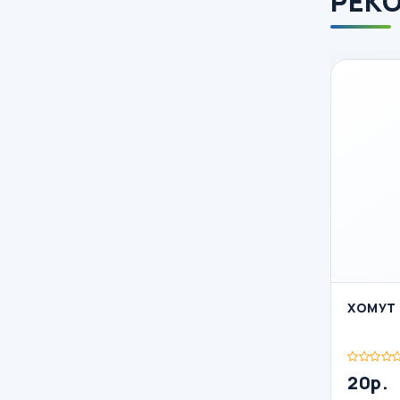
РЕК
ХОМУТ 
20р.