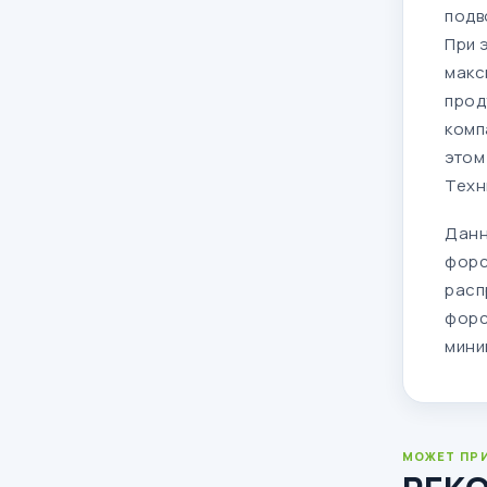
подв
При 
макс
прод
комп
этом
Техн
Данн
форс
расп
форс
мини
МОЖЕТ ПР