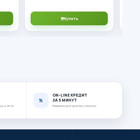
Купить
ON-LINE КРЕДИТ
ЗА 5 МИНУТ
цы и опта
Решение для крупных покупок