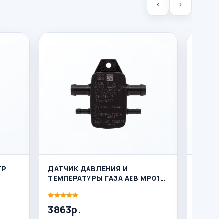
ТР
ДАТЧИК ДАВЛЕНИЯ И
ФИЛЬТ
ТЕМПЕРАТУРЫ ГАЗА AEB МР01
MP12 T
3863р.
5614