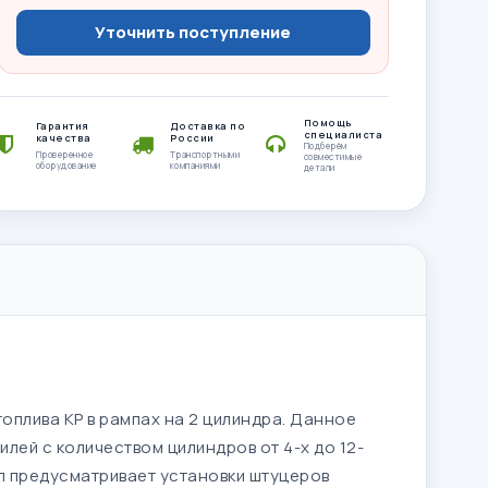
Уточнить поступление
Помощь
Гарантия
Доставка по
специалиста
качества
России
Подберём
Проверенное
Транспортными
совместимые
оборудование
компаниями
детали
оплива KP в рампах на 2 цилиндра. Данное
ей с количеством цилиндров от 4-х до 12-
п предусматривает установки штуцеров