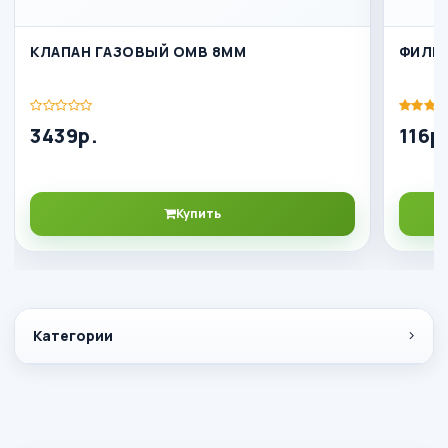
КЛАПАН ГАЗОВЫЙ OMB 8ММ
ФИЛЬТ
3439р.
116р
Купить
Категории