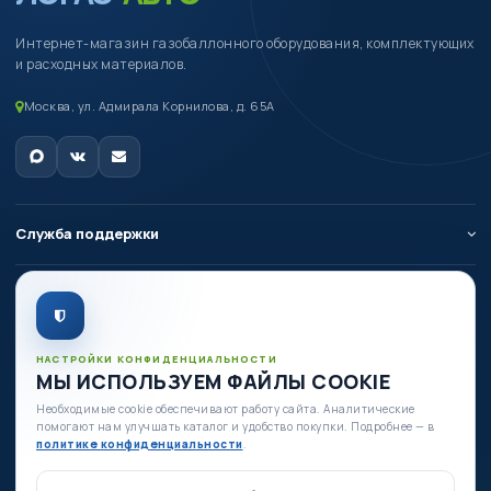
Интернет-магазин газобаллонного оборудования, комплектующих
и расходных материалов.
Москва, ул. Адмирала Корнилова, д. 65А
Служба поддержки
О компании
Личный кабинет
НАСТРОЙКИ КОНФИДЕНЦИАЛЬНОСТИ
МЫ ИСПОЛЬЗУЕМ ФАЙЛЫ COOKIE
Необходимые cookie обеспечивают работу сайта. Аналитические
Есть вопросы по оборудованию?
помогают нам улучшать каталог и удобство покупки. Подробнее — в
+7 (980) 335-88-88
политике конфиденциальности
.
+7 (495) 664-54-80