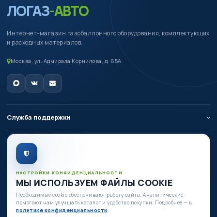
ЛОГАЗ
-АВТО
Интернет-магазин газобаллонного оборудования, комплектующих
и расходных материалов.
Москва, ул. Адмирала Корнилова, д. 65А
Служба поддержки
О компании
Личный кабинет
НАСТРОЙКИ КОНФИДЕНЦИАЛЬНОСТИ
МЫ ИСПОЛЬЗУЕМ ФАЙЛЫ COOKIE
Необходимые cookie обеспечивают работу сайта. Аналитические
Есть вопросы по оборудованию?
помогают нам улучшать каталог и удобство покупки. Подробнее — в
+7 (980) 335-88-88
политике конфиденциальности
.