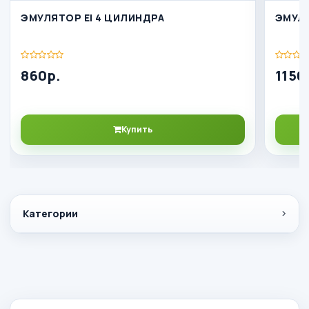
ЭМУЛЯТОР EI 4 ЦИЛИНДРА
ЭМУЛ
860р.
1156
Купить
Категории