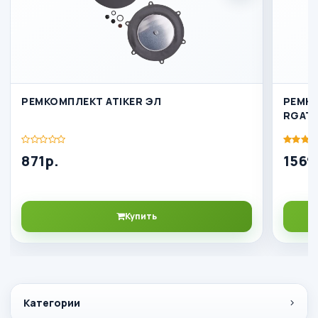
РЕМКОМПЛЕКТ ATIKER ЭЛ
РЕМК
RGAT
871р.
1569
Купить
Категории