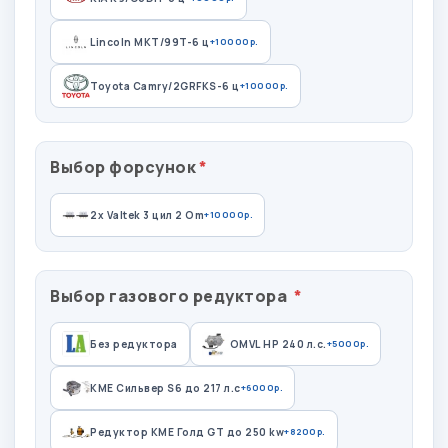
Lincoln MKT/99T-6 ц
+10000р.
Toyota Camry/2GRFKS-6 ц
+10000р.
Выбор форсунок
2x Valtek 3 цил 2 Om
+10000р.
Выбор газового редуктора
Без редуктора
OMVL HP 240 л.с.
+5000р.
КМЕ Сильвер S6 до 217 л.с
+6000р.
Редуктор КМЕ Голд GT до 250 kw
+8200р.