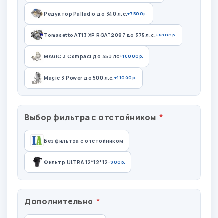
Редуктор Palladio до 340 л.с.
+7500р.
Tomasetto AT13 XP RGAT2087 до 375 л.с.
+6000р.
MAGIC 3 Compact до 350 лс
+10000р.
Magic 3 Power до 500 л.с.
+11000р.
Выбор фильтра с отстойником
Без фильтра с отстойником
Фильтр ULTRA 12*12*12
+900р.
Дополнительно