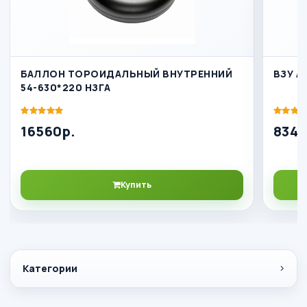
БАЛЛОН ТОРОИДАЛЬНЫЙ ВНУТРЕННИЙ
ВЗУ A
54-630*220 НЗГА
16560р.
834р
Купить
Категории