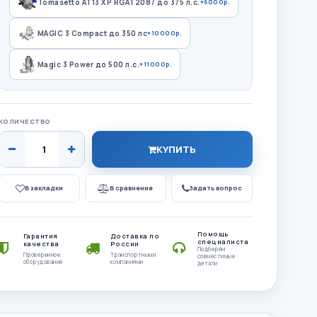
Tomasetto AT13 XP RGAT2087 до 375 л.с.
+6000р.
MAGIC 3 Compact до 350 лс
+10000р.
Magic 3 Power до 500 л.с.
+11000р.
КОЛИЧЕСТВО
КУПИТЬ
В закладки
В сравнение
Задать вопрос
Помощь
Гарантия
Доставка по
специалиста
качества
России
Подберём
Проверенное
Транспортными
совместимые
оборудование
компаниями
детали