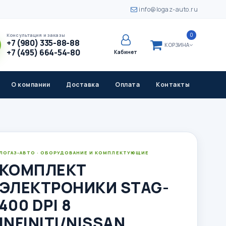
info@logaz-auto.ru
0
Консультация и заказы
+7 (980) 335-88-88
КОРЗИНА
+7 (495) 664-54-80
Кабинет
О компании
Доставка
Оплата
Контакты
ЛОГАЗ-АВТО · ОБОРУДОВАНИЕ И КОМПЛЕКТУЮЩИЕ
КОМПЛЕКТ
ЭЛЕКТРОНИКИ STAG-
400 DPI 8
INFINITI/NISSAN