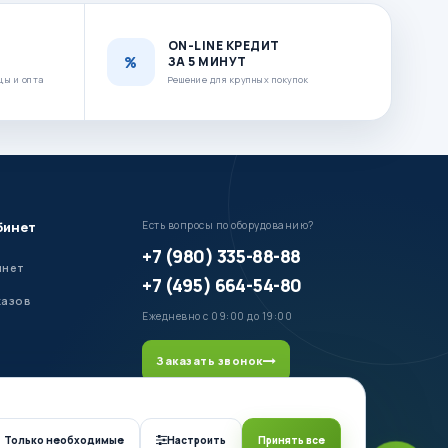
ON-LINE КРЕДИТ
ЗА 5 МИНУТ
цы и опта
Решение для крупных покупок
бинет
Есть вопросы по оборудованию?
+7 (980) 335-88-88
инет
+7 (495) 664-54-80
казов
Ежедневно с 09:00 до 19:00
Заказать звонок
Только необходимые
Настроить
Принять все