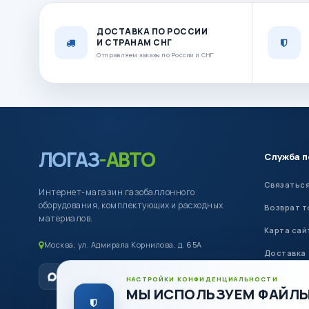
ДОСТАВКА ПО РОССИИ
И СТРАНАМ СНГ
Отправляем заказы по России и СНГ
ЛОГАЗ
-АВТО
Служба 
Связаться
Интернет-магазин газобаллонного
оборудования, комплектующих и расходных
Возврат т
материалов.
Карта сай
Москва, ул. Адмирала Корнилова, д. 65А
Доставка
Оплата
НАСТРОЙКИ КОНФИДЕНЦИАЛЬНОСТИ
МЫ ИСПОЛЬЗУЕМ ФАЙЛЫ