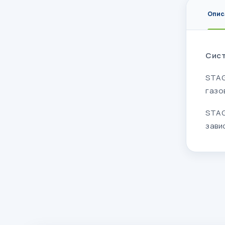
Опис
Сист
STAG
газо
STAG
зави