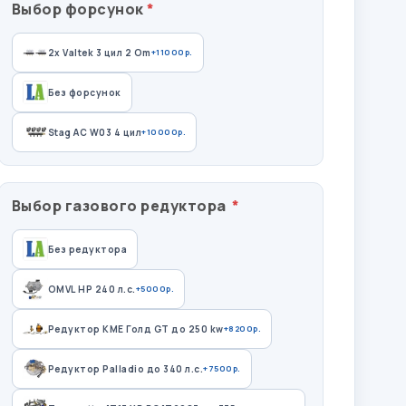
Выбор форсунок
2x Valtek 3 цил 2 Om
+11000р.
Без форсунок
Stag AC W03 4 цил
+10000р.
Выбор газового редуктора
Без редуктора
OMVL HP 240 л.с.
+5000р.
Редуктор КМЕ Голд GT до 250 kw
+8200р.
Редуктор Palladio до 340 л.с.
+7500р.