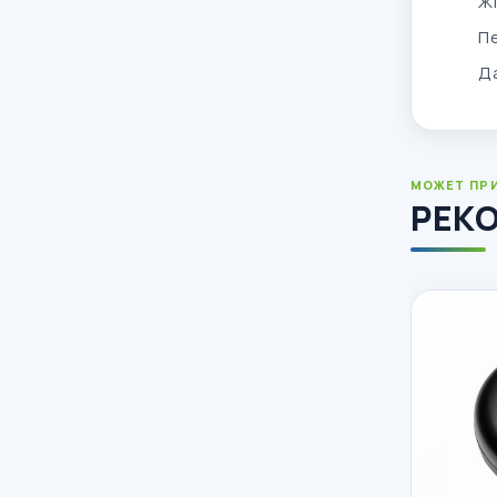
Ж
П
Д
МОЖЕТ ПР
РЕК