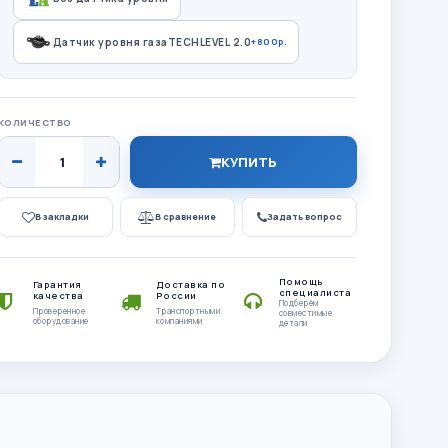
Датчик уровня газаTECHLEVEL 2.0
+800р.
КОЛИЧЕСТВО
КУПИТЬ
В закладки
В сравнение
Задать вопрос
Помощь
Гарантия
Доставка по
специалиста
качества
России
Подберём
Проверенное
Транспортными
совместимые
оборудование
компаниями
детали