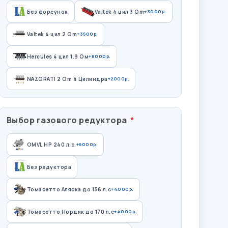
Без форсунок
Valtek 4 цил 3 Om
+3000р.
Valtek 4 цил 2 Om
+3500р.
Hercules 4 цил 1.9 Ом
+8000р.
NAZORATI 2 Om 4 Цилиндра
+2000р.
Выбор газового редуктора
OMVL HP 240 л.с.
+6000р.
Без редуктора
Томасетто Аляска до 136 л.с
+4000р.
Томасетто Нордик до 170 л.с
+4000р.