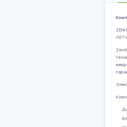
Комп
ZENI
ЛЕТУ
Zeni
техн
микр
гара
Элек
Комп
Д
Бл