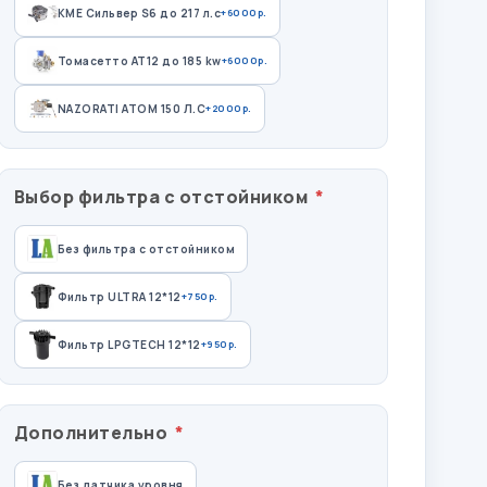
КМЕ Сильвер S6 до 217 л.с
+6000р.
Томасетто АТ12 до 185 kw
+6000р.
NAZORATI ATOM 150 Л.С
+2000р.
Выбор фильтра с отстойником
Без фильтра с отстойником
Фильтр ULTRA 12*12
+750р.
Фильтр LPGTECH 12*12
+950р.
Дополнительно
Без датчика уровня