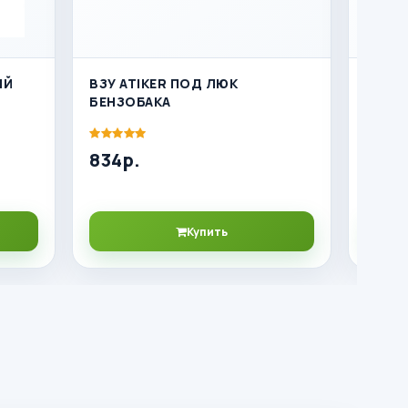
ИЙ
ВЗУ ATIKER ПОД ЛЮК
МУЛЬ
БЕНЗОБАКА
(КЛАС
220/2
834р.
2956
Купить