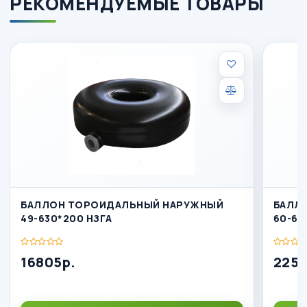
РЕКОМЕНДУЕМЫЕ ТОВАРЫ
БАЛЛОН ТОРОИДАЛЬНЫЙ НАРУЖНЫЙ
БАЛЛ
49-630*200 НЗГА
60-63
16805р.
2255