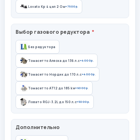
Lovato Kp 4 цил 2 Ом
+7500р.
Выбор газового редуктора
Без редуктора
Томасетто Аляска до 136 л.с
+4000р.
Томасетто Нордик до 170 л.с
+4000р.
Томасетто АТ12 до 185 kw
+6000р.
Ловато RGJ-3.2L до 150 л.с
+5000р.
Дополнительно