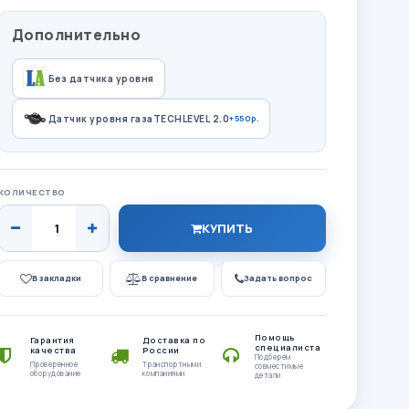
Дополнительно
Без датчика уровня
Датчик уровня газаTECHLEVEL 2.0
+550р.
КОЛИЧЕСТВО
КУПИТЬ
В закладки
В сравнение
Задать вопрос
Помощь
Гарантия
Доставка по
специалиста
качества
России
Подберём
Проверенное
Транспортными
совместимые
оборудование
компаниями
детали