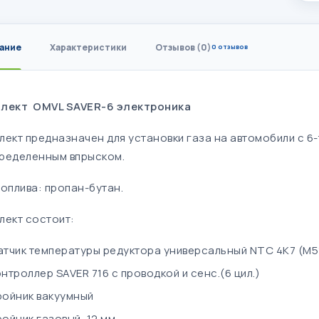
ание
Характеристики
Отзывов (0)
0 отзывов
лект OMVL SAVER-6 электроника
лект предназначен для установки газа на автомобили с 6
ределенным впрыском.
топлива: пропан-бутан.
лект состоит:
атчик температуры редуктора универсальный NTC 4K7 (М
онтроллер SAVER 716 с проводкой и сенс.(6 цил.)
ройник вакуумный
ройник газовый, 12 мм