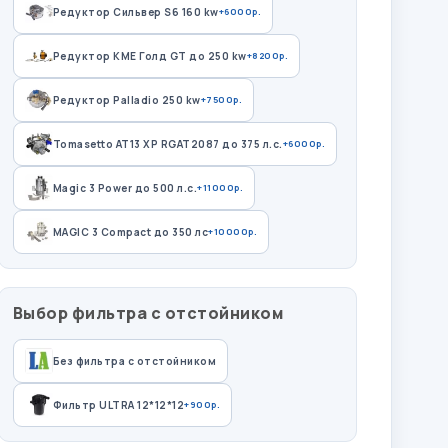
Редуктор Сильвер S6 160 kw
+6000р.
Редуктор КМЕ Голд GT до 250 kw
+8200р.
Редуктор Palladio 250 kw
+7500р.
Tomasetto AT13 XP RGAT2087 до 375 л.с.
+6000р.
Magic 3 Power до 500 л.с.
+11000р.
MAGIC 3 Compact до 350 лс
+10000р.
Выбор фильтра с отстойником
Без фильтра с отстойником
Фильтр ULTRA 12*12*12
+900р.