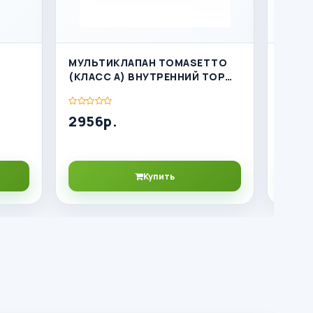
МУЛЬТИКЛАПАН TOMASETTO
МОНТ
(КЛАСС А) ВНУТРЕННИЙ ТОР
ЦИЛИ
220/225 MVAT0012.1
2956р.
4239
Купить