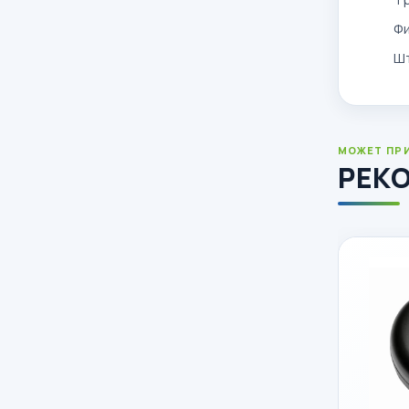
Ф
Ш
МОЖЕТ ПР
РЕК