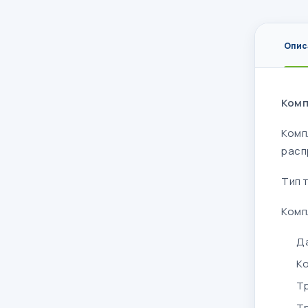
Опис
Комп
Комп
расп
Тип 
Комп
Д
К
Т
Т