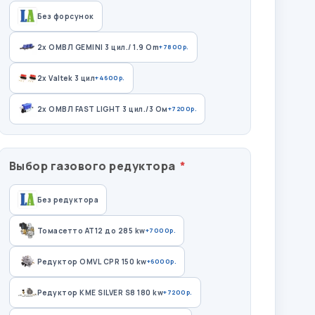
Без форсунок
2x ОМВЛ GEMINI 3 цил./ 1.9 Om
+7800р.
2х Valtek 3 цил
+4600р.
2х ОМВЛ FAST LIGHT 3 цил./3 Ом
+7200р.
Выбор газового редуктора
Без редуктора
Томасетто АТ12 до 285 kw
+7000р.
Редуктор OMVL CPR 150 kw
+6000р.
Редуктор KME SILVER S8 180 kw
+7200р.