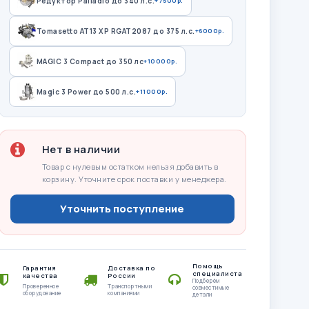
Редуктор Palladio до 340 л.с.
+7500р.
Tomasetto AT13 XP RGAT2087 до 375 л.с.
+6000р.
MAGIC 3 Compact до 350 лс
+10000р.
Magic 3 Power до 500 л.с.
+11000р.
Нет в наличии
Товар с нулевым остатком нельзя добавить в
корзину. Уточните срок поставки у менеджера.
Уточнить поступление
Помощь
Гарантия
Доставка по
специалиста
качества
России
Подберём
Проверенное
Транспортными
совместимые
оборудование
компаниями
детали