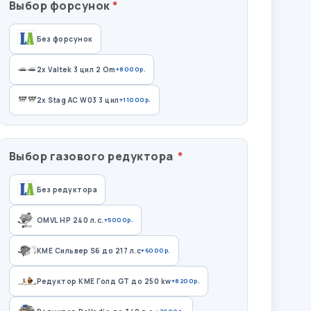
Выбор форсунок
Без форсунок
2x Valtek 3 цил 2 Om
+8000р.
2х Stag AC W03 3 цил
+11000р.
Выбор газового редуктора
Без редуктора
OMVL HP 240 л.с.
+5000р.
КМЕ Сильвер S6 до 217 л.с
+6000р.
Редуктор КМЕ Голд GT до 250 kw
+8200р.