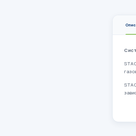
Опис
Сист
STAG
газо
STAG
зави