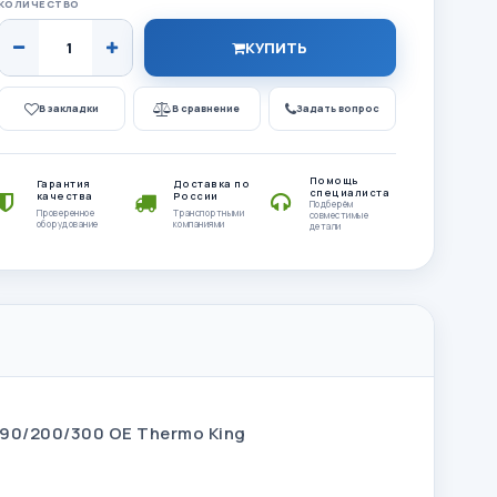
КОЛИЧЕСТВО
КУПИТЬ
В закладки
В сравнение
Задать вопрос
Помощь
Гарантия
Доставка по
специалиста
качества
России
Подберём
Проверенное
Транспортными
совместимые
оборудование
компаниями
детали
190/200/300 OE Thermo King