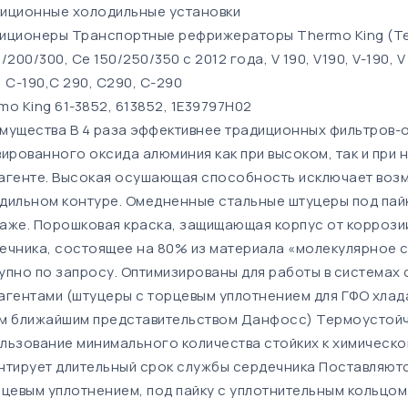
иционные холодильные установки
иционеры Транспортные рефрижераторы Thermo King (Те
/200/300, Ce 150/250/350 c 2012 года, V 190, V190, V-190, V
, C-190,C 290, C290, C-290
mo King 61-3852, 613852, 1E39797H02
мущества В 4 раза эффективнее традиционных фильтров-
вированного оксида алюминия как при высоком, так и при 
агенте. Высокая осушающая способность исключает возм
дильном контуре. Омедненные стальные штуцеры под пайк
аже. Порошковая краска, защищающая корпус от коррози
ечника, состоящее на 80% из материала «молекулярное с
упно по запросу. Оптимизированы для работы в системах 
агентами (штуцеры с торцевым уплотнением для ГФО хлада
м ближайшим представительством Данфосс) Термоустойчив
льзование минимального количества стойких к химическ
нтирует длительный срок службы сердечника Поставляютс
рцевым уплотнением, под пайку с уплотнительным кольцом