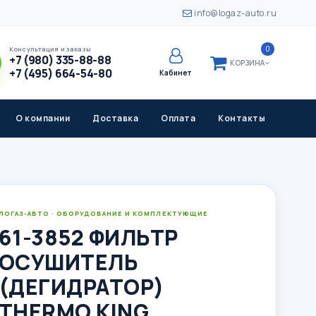
info@logaz-auto.ru
0
Консультация и заказы
+7 (980) 335-88-88
КОРЗИНА
+7 (495) 664-54-80
Кабинет
О компании
Доставка
Оплата
Контакты
ЛОГАЗ-АВТО · ОБОРУДОВАНИЕ И КОМПЛЕКТУЮЩИЕ
61-3852 ФИЛЬТР
ОСУШИТЕЛЬ
(ДЕГИДРАТОР)
THERMO KING