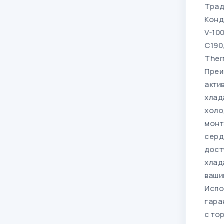
Трад
Конд
V-100
C190
Ther
Преи
акти
хлад
холо
монт
серд
дост
хлад
ваши
Испо
гара
с то