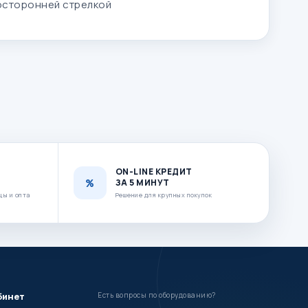
осторонней стрелкой
ON-LINE КРЕДИТ
ЗА 5 МИНУТ
цы и опта
Решение для крупных покупок
бинет
Есть вопросы по оборудованию?