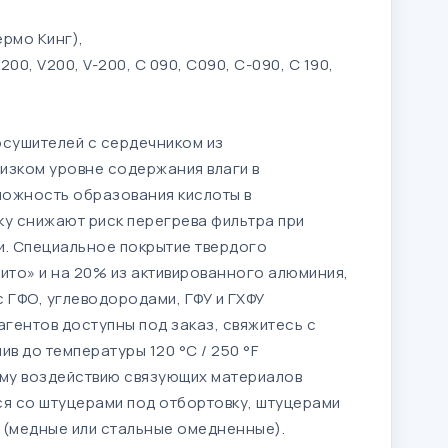
рмо Кинг),
 200, V200, V-200, C 090, C090, C-090, C 190,
осушителей с сердечником из
низком уровне содержания влаги в
ожность образования кислоты в
у снижают риск перегрева фильтра при
и. Специальное покрытие твердого
ито» и на 20% из активированного алюминия,
с ГФО, углеводородами, ГФУ и ГХФУ
гентов доступны под заказ, свяжитесь с
 до температуры 120 °C / 250 °F
ому воздействию связующих материалов
я со штуцерами под отбортовку, штуцерами
 (медные или стальные омедненные).