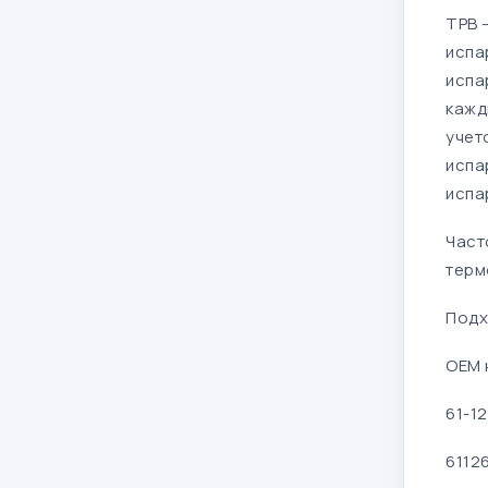
ТРВ 
испа
испа
кажд
учет
испа
испа
Част
терм
Подх
OEM 
61-1
6112