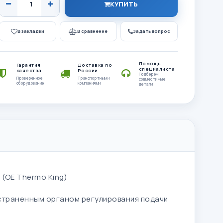
КУПИТЬ
В закладки
В сравнение
Задать вопрос
Помощь
Гарантия
Доставка по
специалиста
качества
России
Подберём
Проверенное
Транспортными
совместимые
оборудование
компаниями
детали
 (OE Thermo King)
страненным органом регулирования подачи