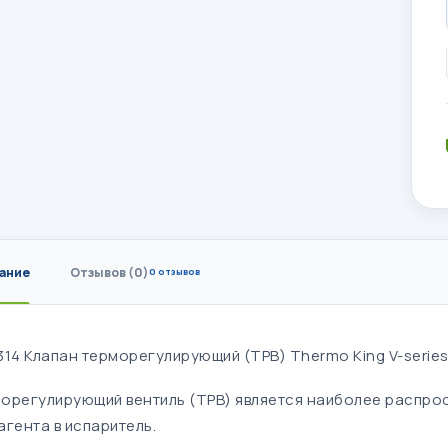
ание
Отзывов (0)
0 отзывов
314 Клапан терморегулирующий (ТРВ) Thermo King V-series
орегулирующий вентиль (ТРВ) является наиболее распро
агента в испаритель.