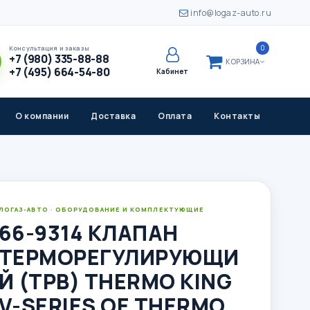
info@logaz-auto.ru
0
Консультация и заказы
+7 (980) 335-88-88
КОРЗИНА
+7 (495) 664-54-80
Кабинет
О компании
Доставка
Оплата
Контакты
ЛОГАЗ-АВТО · ОБОРУДОВАНИЕ И КОМПЛЕКТУЮЩИЕ
66-9314 КЛАПАН
ТЕРМОРЕГУЛИРУЮЩИ
Й (ТРВ) THERMO KING
V-SERIES OE THERMO