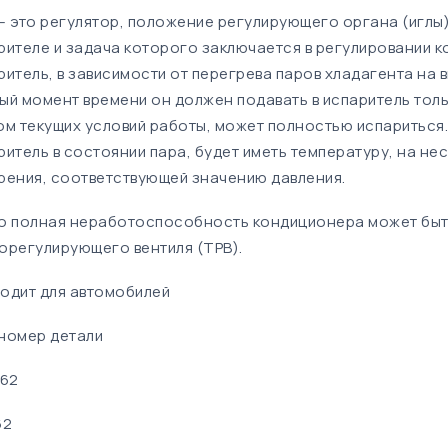
— это регулятор, положение регулирующего органа (иглы
рителе и задача которого заключается в регулировании к
ритель, в зависимости от перегрева паров хладагента на 
ый момент времени он должен подавать в испаритель толь
ом текущих условий работы, может полностью испариться. 
ритель в состоянии пара, будет иметь температуру, на н
рения, соответствующей значению давления.
о полная неработоспособность кондиционера может быт
орегулирующего вентиля (ТРВ).
одит для автомобилей
номер детали
262
62