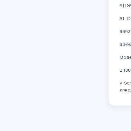
6112
61-1
6693
66-9
Моде
B 100
V-Ser
SPEC