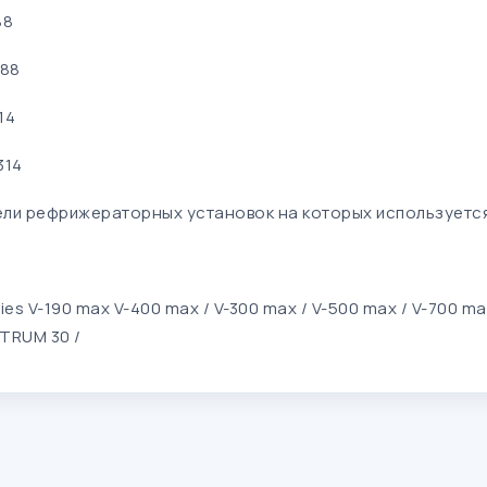
88
288
14
314
ли рефрижераторных установок на которых используетс
ies V-190 max V-400 max / V-300 max / V-500 max / V-700 m
TRUM 30 /