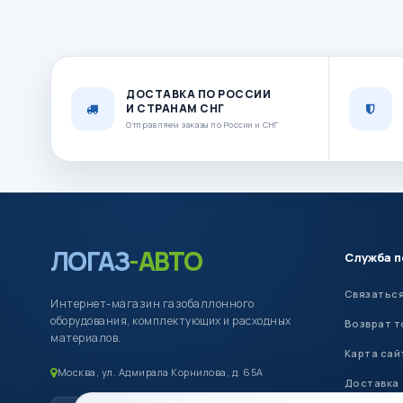
ДОСТАВКА ПО РОССИИ
И СТРАНАМ СНГ
Отправляем заказы по России и СНГ
ЛОГАЗ
-АВТО
Служба 
Связаться
Интернет-магазин газобаллонного
оборудования, комплектующих и расходных
Возврат т
материалов.
Карта сай
Москва, ул. Адмирала Корнилова, д. 65А
Доставка