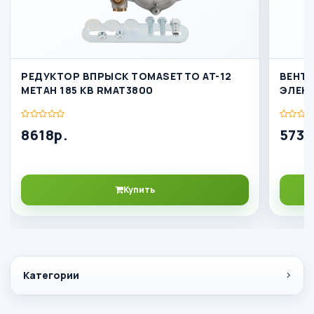
РЕДУКТОР ВПРЫСК TOMASETTO AT-12
ВЕНТ
МЕТАН 185 КВ RMAT3800
ЭЛЕК
8618р.
5732
Купить
Категории