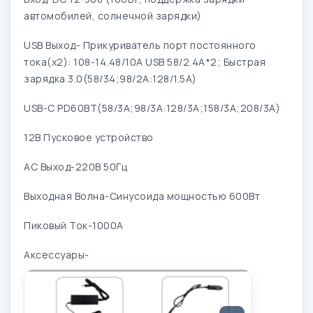
автомобилей, солнечной зарядки)
USB Выход- Прикуриватель порт постоянного
тока(х2): 108-14.48/10A USB 58/2.4A*2; Быстрая
зарядка 3.0(58/34;98/2A:128/1.5A)
USB-C PD60BT(58/3A;98/3A:128/3A;158/3A;208/3A)
12В Пусковое устройство
АС Выход-220В 50Гц
Выходная Волна-Синусоида мощностью 600Вт
Пиковый Ток-1000A
Аксессуары-