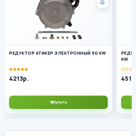
РЕДУКТОР АТИКЕР ЭЛЕКТРОННЫЙ 90 KW
РЕДУК
KW
4213р.
4513
Купить