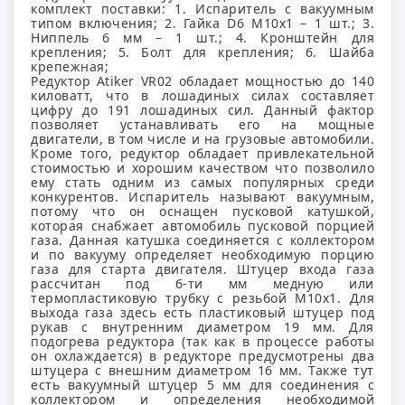
комплект поставки: 1. Испаритель с вакуумным
типом включения; 2. Гайка D6 M10x1 – 1 шт.; 3.
Ниппель 6 мм – 1 шт.; 4. Кронштейн для
крепления; 5. Болт для крепления; 6. Шайба
крепежная;
Редуктор Atiker VR02 обладает мощностью до 140
киловатт, что в лошадиных силах составляет
цифру до 191 лошадиных сил. Данный фактор
позволяет устанавливать его на мощные
двигатели, в том числе и на грузовые автомобили.
Кроме того, редуктор обладает привлекательной
стоимостью и хорошим качеством что позволило
ему стать одним из самых популярных среди
конкурентов. Испаритель называют вакуумным,
потому что он оснащен пусковой катушкой,
которая снабжает автомобиль пусковой порцией
газа. Данная катушка соединяется с коллектором
и по вакууму определяет необходимую порцию
газа для старта двигателя. Штуцер входа газа
рассчитан под 6-ти мм медную или
термопластиковую трубку с резьбой М10х1. Для
выхода газа здесь есть пластиковый штуцер под
рукав с внутренним диаметром 19 мм. Для
подогрева редуктора (так как в процессе работы
он охлаждается) в редукторе предусмотрены два
штуцера с внешним диаметром 16 мм. Также тут
есть вакуумный штуцер 5 мм для соединения с
коллектором и определения необходимой