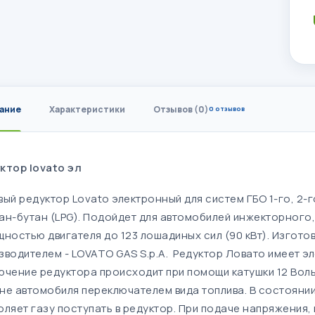
ание
Характеристики
Отзывов (0)
0 отзывов
ктор lovato эл
вый редуктор Lovato электронный для систем ГБО 1-го, 2-г
ан-бутан (LPG). Подойдет для автомобилей инжекторног
щностью двигателя до 123 лошадиных сил (90 кВт). Изгото
зводителем - LOVATO GAS S.p.A. Редуктор Ловато имеет эл
ючение редуктора происходит при помощи катушки 12 Вольт
не автомобиля переключателем вида топлива. В состоянии 
оляет газу поступать в редуктор. При подаче напряжения,