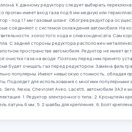
аллона. К данному редуктору следует выбирать переключа
to пропан имеет вход газа под 6 мм медную или термоплас
тор - под 17 мм газовый шланг. Обогрев редуктора осущес
рые соединяют с системой охлаждения автомобиля. На к
твительности, холостого хода и слив конденсата. Сам кор
лла. С задней стороны редуктора расположен металличес
апотном пространстве автомобиля. Редуктор не имеет в
ой очистки газа на входе. Поэтому перед ним принято уст
рый будет очищать газ перед редуктором. Замена фильтра 
льно популярны. Имеют невысокую стоимость, обладая пр
ты. Подойдет для использования с многими популярными 
, Sens, Nexia, Chevrolet Aveo, Lacetti, автомобили ЗАЗ и 
лектация: 1. Редуктор электронного типа; 2. Кронштейн кре
ль латунь 6 мм; 5. 2 шайбы для крепления; 6. Болт креплени