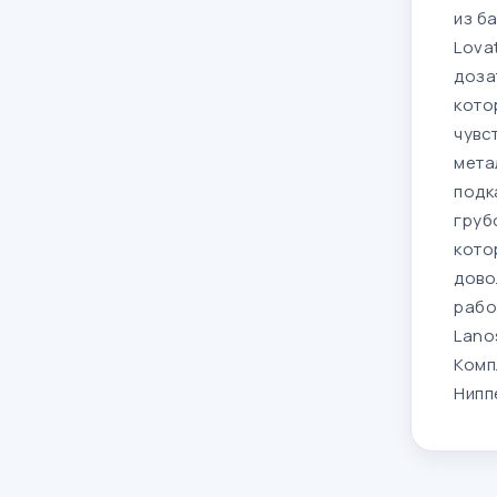
из б
Lova
доза
кото
чувс
мета
подк
груб
кото
дово
рабо
Lanos
Комп
Ниппе