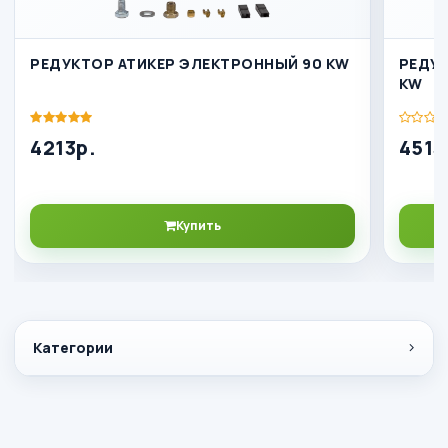
РЕДУКТОР АТИКЕР ЭЛЕКТРОННЫЙ 90 KW
РЕДУК
KW
4213р.
4513
Купить
Категории