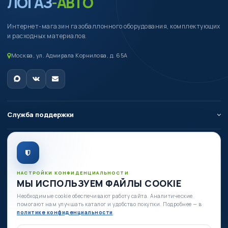
ЛОГАЗ
-АВТО
Интернет-магазин газобаллонного оборудования, комплектующих
и расходных материалов.
Москва, ул. Адмирала Корнилова, д. 65А
Служба поддержки
О компании
Личный кабинет
НАСТРОЙКИ КОНФИДЕНЦИАЛЬНОСТИ
МЫ ИСПОЛЬЗУЕМ ФАЙЛЫ COOKIE
Необходимые cookie обеспечивают работу сайта. Аналитические
Есть вопросы по оборудованию?
помогают нам улучшать каталог и удобство покупки. Подробнее — в
+7 (980) 335-88-88
политике конфиденциальности
.
+7 (495) 664-54-80