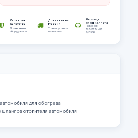
Помощь
Гарантия
Доставка по
специалиста
качества
России
Подберём
Проверенное
Транспортными
совместимые
оборудование
компаниями
детали
автомобиля для обогрева
 шлангов отопителя автомобиля.