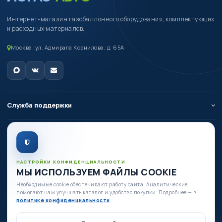
Интернет-магазин газобаллонного оборудования, комплектующих
и расходных материалов.
Москва, ул. Адмирала Корнилова, д. 65А
Служба поддержки
О компании
Личный кабинет
НАСТРОЙКИ КОНФИДЕНЦИАЛЬНОСТИ
МЫ ИСПОЛЬЗУЕМ ФАЙЛЫ COOKIE
Необходимые cookie обеспечивают работу сайта. Аналитические
Есть вопросы по оборудованию?
помогают нам улучшать каталог и удобство покупки. Подробнее — в
+7 (980) 335-88-88
политике конфиденциальности
.
+7 (495) 664-54-80