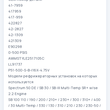
41-7959
417959
417-959
422827
42-2827
42-1309
421309
E90298
0-500 PSIS
AWMSTYLE2517105C
LL91737
P51-500-S-B-I16X-4.75V
Модели рефрижераторных установок на которых
используется
Spectrum 50 DE / SB 30 / SB-III Multi-Temp SR+ w/se
2.2 Engine
SB 100 110 / 190 / 200 / 210+ / 230+ / 300 / 310+ / 400
/ 30 Multi-Temp / 330 / 130 / 310 / 210 / 230 / 230-50 /