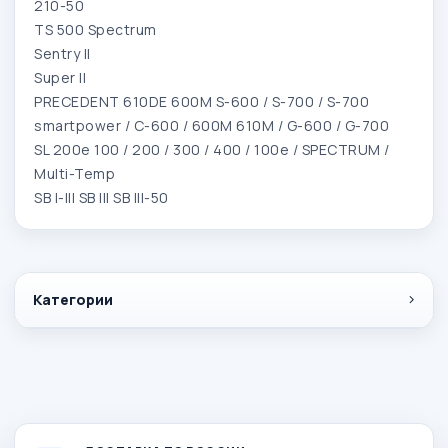
210-50
TS 500 Spectrum
Sentry II
Super II
PRECEDENT 610DE 600M S-600 / S-700 / S-700
smartpower / C-600 / 600M 610M / G-600 / G-700
SL 200e 100 / 200 / 300 / 400 / 100e / SPECTRUM /
Multi-Temp
SB I-III SB III SB III-50
Категории