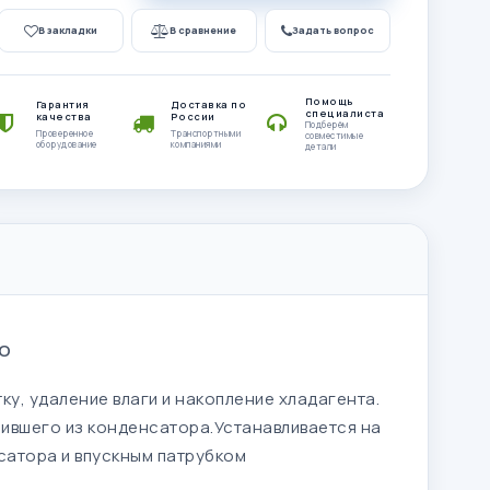
В закладки
В сравнение
Задать вопрос
Помощь
Гарантия
Доставка по
специалиста
качества
России
Подберём
Проверенное
Транспортными
совместимые
оборудование
компаниями
детали
TO
ку, удаление влаги и накопление хладагента.
пившего из конденсатора.Устанавливается на
сатора и впускным патрубком