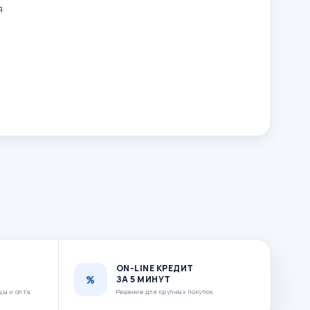
я
ON-LINE КРЕДИТ
ЗА 5 МИНУТ
цы и опта
Решение для крупных покупок