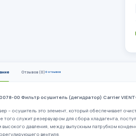
ание
Отзывов (0)
0 отзывов
0078-00 Фильтр осушитель (дегидратор) Carrier VIEN
вер – осушитель это элемент, который обеспечивает очист
е того служит резервуаром для сбора хладагента, посту
и высокого давления, между выпускным патрубком конден
орегулирующего вентиля.