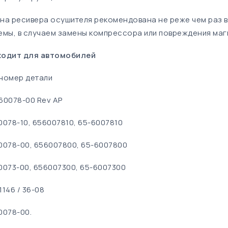
на ресивера осушителя рекомендована не реже чем раз в 
емы, в случаем замены компрессора или повреждения маг
одит для автомобилей
номер детали
60078-00 Rev AP
0078-10, 656007810, 65-6007810
0078-00, 656007800, 65-6007800
0073-00, 656007300, 65-6007300
1146 / 36-08
0078-00.