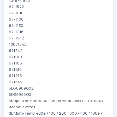
10-67-1542
67-1542
67-1010
67-1106
67-1130
67-1216
67-1542
10671542
671542
671010
671106
671130
671216
671542
5D50909G02
5D39996G01
Модели рефрижераторных установок на которых
используется
SL Multi-Temp 400e / 100 / 200 / 300 / 400 / 100e /