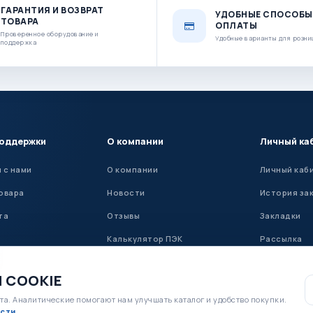
ГАРАНТИЯ И ВОЗВРАТ
УДОБНЫЕ СПОСОБЫ
ТОВАРА
ОПЛАТЫ
Проверенное оборудование и
Удобные варианты для розни
поддержка
поддержки
О компании
Личный ка
 с нами
О компании
Личный каб
овара
Новости
История за
та
Отзывы
Закладки
Калькулятор ПЭК
Рассылка
Установка ГБО
 COOKIE
та. Аналитические помогают нам улучшать каталог и удобство покупки.
сти
.