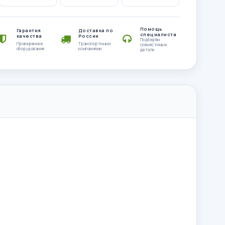
Помощь
Гарантия
Доставка по
специалиста
качества
России
Подберём
Проверенное
Транспортными
совместимые
оборудование
компаниями
детали