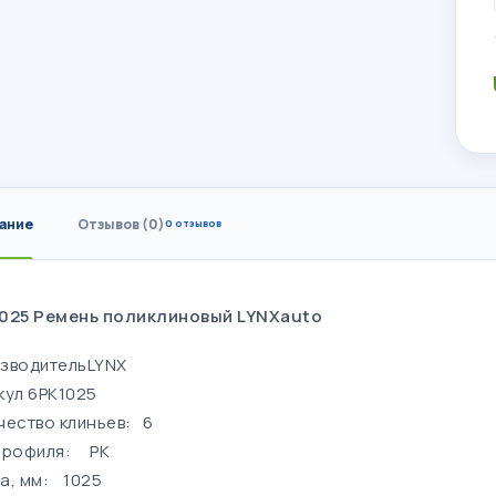
ание
Отзывов (0)
0 отзывов
025 Ремень поликлиновый LYNXauto
зводительLYNX
кул 6PK1025
чество клиньев:
6
профиля:
PK
а, мм:
1025