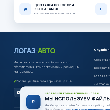
ДОСТАВКА ПО РОССИИ
И СТРАНАМ СНГ
Отправляем заказы по России и СНГ
ЛОГАЗ
-АВТО
Служба 
Связаться
Интернет-магазин газобаллонного
оборудования, комплектующих и расходных
Возврат т
материалов.
Карта сай
Москва, ул. Адмирала Корнилова, д. 65А
Доставка
Оплата
НАСТРОЙКИ КОНФИДЕНЦИАЛЬНОСТИ
МЫ ИСПОЛЬЗУЕМ ФАЙЛЫ
Необходимые cookie обеспечивают работу сай
Подробнее — в
политике конфиденциально