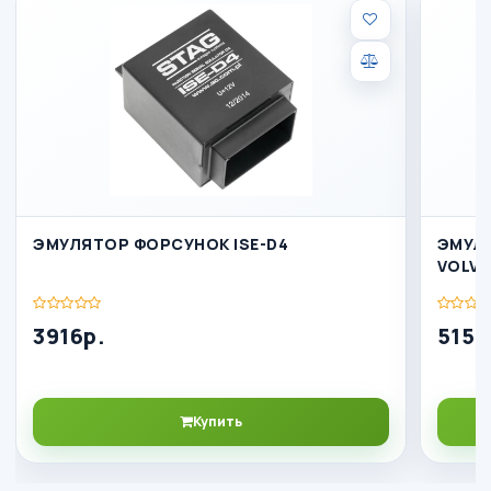
ЭМУЛЯТОР ФОРСУНОК ISE-D4
ЭМУЛЯ
VOLV
3916р.
5156
Купить