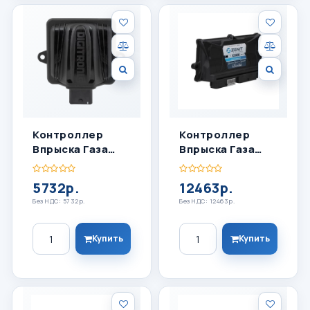
Контроллер
Контроллер
Впрыска Газа
Впрыска Газа
Maxi-II
ZENIT BLACK BOX
6 ЦИЛ
5732р.
12463р.
Без НДС: 5732р.
Без НДС: 12463р.
Количество
Количество
Купить
Купить