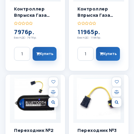
Контроллер
Контроллер
Впрыска Газа
Впрыска Газа
OMVL SAVER SKY
OMVL SAVER SKY
32 4 Цил
8 Цил
7976р.
11965р.
Без НДС: 7976р.
Без НДС: 11965р.
Количество
Количество
Купить
Купить
Переходник №2
Переходник №3