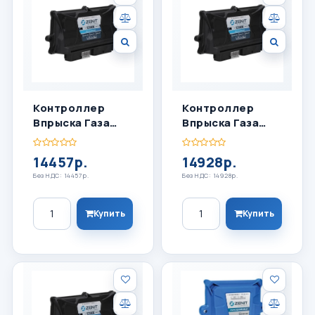
Контроллер
Контроллер
Впрыска Газа
Впрыска Газа
ZENIT BLACK BOX
ZENIT BLACK BOX
8 ЦИЛ
OBD 6 ЦИЛ
14457р.
14928р.
Без НДС: 14457р.
Без НДС: 14928р.
Количество
Количество
Купить
Купить