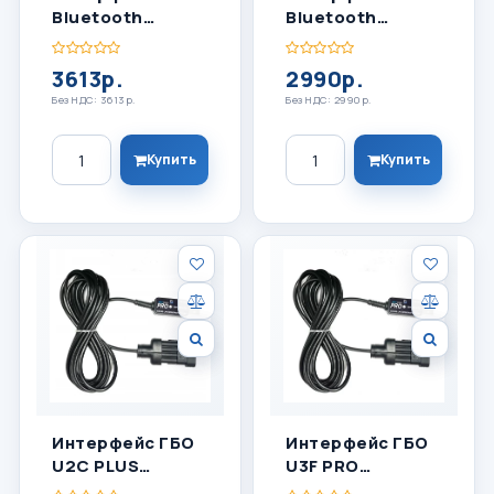
Bluetooth
Bluetooth
BLU2P4 Для
BLU2P5 Для AC
UEROPEGAS
STAG
3613р.
2990р.
Без НДС: 3613р.
Без НДС: 2990р.
Количество
Количество
Купить
Купить
Интерфейс ГБО
Интерфейс ГБО
U2С PLUS
U3F PRO
Универсальный
Универсальный