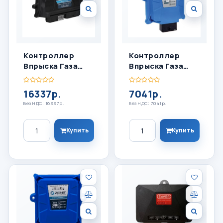
Контроллер
Контроллер
Впрыска Газа
Впрыска Газа
ZENIT BLACK BOX
ZENIT BLUE BOX 4
OBD 8 ЦИЛ
ЦИЛИНДРА
16337р.
7041р.
Без НДС: 16337р.
Без НДС: 7041р.
Количество
Количество
Купить
Купить