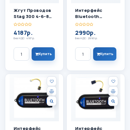
Жгут Проводов
Интерфейс
Stag 300 4-6-8
Bluetooth
Цил
BLU2P3 Для
LPGTECH
4187р.
2990р.
Без НДС: 4187р.
Без НДС: 2990р.
Количество
Количество
Купить
Купить
Интерфейс
Интерфейс