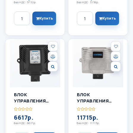
Без НДС: 5732р.
Без НДС: 3158р.
Количество
Количество
Купить
Купить
БЛОК
БЛОК
УПРАВЛЕНИЯ
УПРАВЛЕНИЯ
ГБО LOVATO
ГБО LOVATO C-
SMART EXR
OBDII 6
6617р.
11715р.
Без НДС: 6617р.
Без НДС: 11715р.