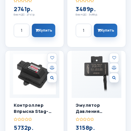
2741р.
3489р.
Без НДС: 2741р.
Без НДС: 3489р.
Количество
Количество
Купить
Купить
Контроллер
Эмулятор
Впрыска Stag-
Давления
200 Go Fast 4
Топлива FPE FC
Цилиндра
5732р.
3158р.