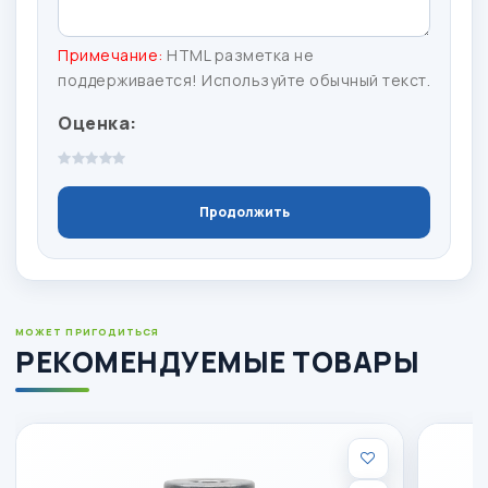
Примечание:
HTML разметка не
поддерживается! Используйте обычный текст.
Оценка:
1 звезда
2 звезды
3 звезды
4 звезды
5 звёзд
Продолжить
МОЖЕТ ПРИГОДИТЬСЯ
РЕКОМЕНДУЕМЫЕ ТОВАРЫ