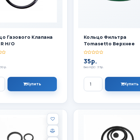
цо Газового Клапана
Кольцо Фильтра
ER Н/о
Tomasetto Верхнее
.
35р.
 30р.
Без НДС: 35р.
ество
Количество
Купить
Купить