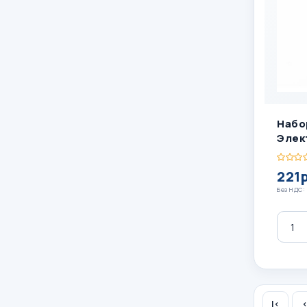
Набо
Элек
221р
Без НДС: 
Колич
|<