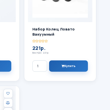
Набор Колец Ловато
Вакуумный
221р.
Без НДС: 221р.
Количество
Купить