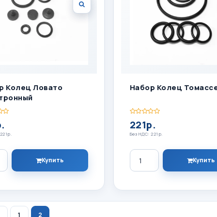
р Колец Ловато
Набор Колец Томасс
тронный
.
221р.
221р.
Без НДС: 221р.
ество
Количество
Купить
Купить
<
1
2