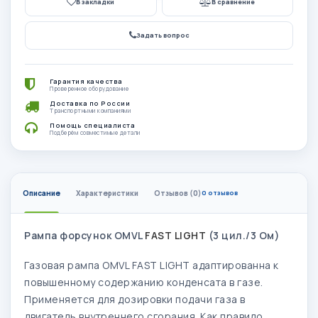
В закладки
В сравнение
Задать вопрос
Гарантия качества
Проверенное оборудование
Доставка по России
Транспортными компаниями
Помощь специалиста
Подберём совместимые детали
Описание
Характеристики
Отзывов (0)
0 отзывов
Рампа форсунок OMVL
FAST LIGHT
(3 цил./3 Ом)
Газовая рампа OMVL FAST LIGHT адаптированна к
повышенному содержанию конденсата в газе.
Применяется для дозировки подачи газа в
двигатель внутреннего сгорания. Как правило