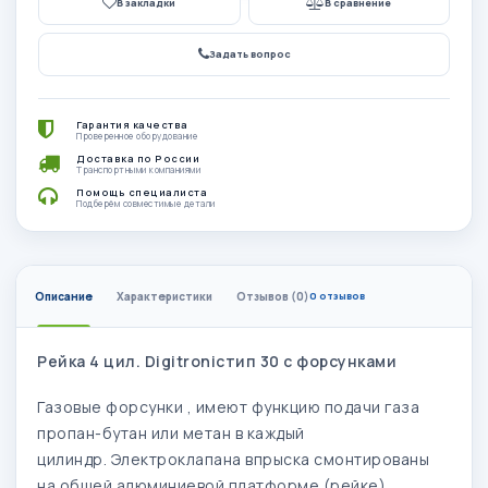
В закладки
В сравнение
Задать вопрос
Гарантия качества
Проверенное оборудование
Доставка по России
Транспортными компаниями
Помощь специалиста
Подберём совместимые детали
Описание
Характеристики
Отзывов (0)
0 отзывов
Рейка 4 цил. Digitronicтип 30 с форсунками
Газовые форсунки , имеют функцию подачи газа
пропан-бутан или метан в каждый
цилиндр.
Электроклапана впрыска смонтированы
на общей алюминиевой платформе (рейке).