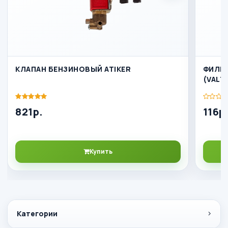
КЛАПАН БЕНЗИНОВЫЙ ATIKER
ФИЛЬТ
(VALT
821р.
116р
Купить
Категории