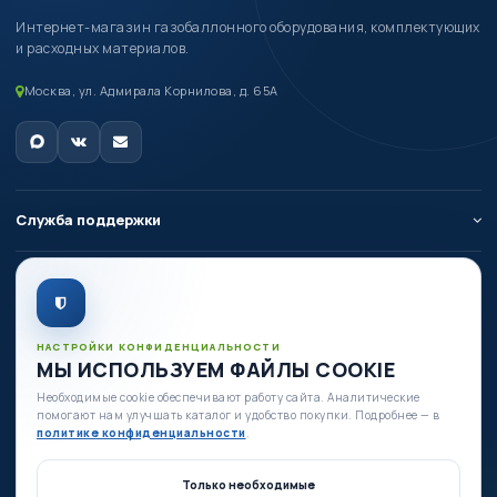
Интернет-магазин газобаллонного оборудования, комплектующих
и расходных материалов.
Москва, ул. Адмирала Корнилова, д. 65А
Служба поддержки
О компании
Личный кабинет
НАСТРОЙКИ КОНФИДЕНЦИАЛЬНОСТИ
МЫ ИСПОЛЬЗУЕМ ФАЙЛЫ COOKIE
Необходимые cookie обеспечивают работу сайта. Аналитические
Есть вопросы по оборудованию?
помогают нам улучшать каталог и удобство покупки. Подробнее — в
+7 (980) 335-88-88
политике конфиденциальности
.
+7 (495) 664-54-80
Только необходимые
Ежедневно с 09:00 до 19:00